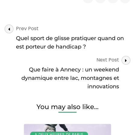
Post
Prev Post
Navigation
Quel sport de glisse pratiquer quand on
est porteur de handicap ?
Next Post
Que faire à Annecy : un weekend
dynamique entre lac, montagnes et
innovations
You may also like...
A DEUX HEURES DE PARIS