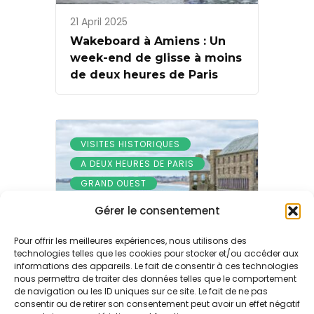
21 April 2025
Wakeboard à Amiens : Un
week-end de glisse à moins
de deux heures de Paris
VISITES HISTORIQUES
A DEUX HEURES DE PARIS
GRAND OUEST
Gérer le consentement
Pour offrir les meilleures expériences, nous utilisons des
technologies telles que les cookies pour stocker et/ou accéder aux
informations des appareils. Le fait de consentir à ces technologies
21 April 2025
nous permettra de traiter des données telles que le comportement
Vacances culture et grand
de navigation ou les ID uniques sur ce site. Le fait de ne pas
consentir ou de retirer son consentement peut avoir un effet négatif
air en Bretagne