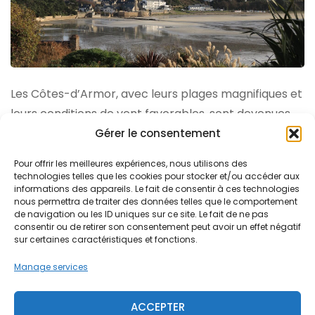
Les Côtes-d’Armor, avec leurs plages magnifiques et
leurs conditions de vent favorables, sont devenues
un véritable paradis pour les amateurs de wingfoil.
Gérer le consentement
Cette discipline émergente, mêlant le foil et la wing,
Pour offrir les meilleures expériences, nous utilisons des
attire de plus en plus d’adeptes en quête de
technologies telles que les cookies pour stocker et/ou accéder aux
informations des appareils. Le fait de consentir à ces technologies
sensations fortes et de liberté …
nous permettra de traiter des données telles que le comportement
de navigation ou les ID uniques sur ce site. Le fait de ne pas
consentir ou de retirer son consentement peut avoir un effet négatif
LIRE PLUS
sur certaines caractéristiques et fonctions.
Partirtoutpres
0
Manage services
ACCEPTER