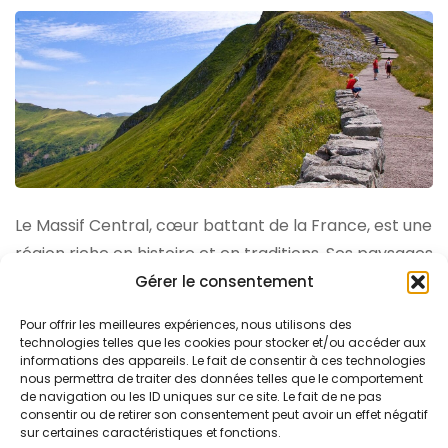
Le Massif Central, cœur battant de la France, est une
région riche en histoire et en traditions. Ses paysages
vallonnés, ses villages pittoresques et son patrimoine
Gérer le consentement
culinaire en font une destination de choix pour les
Pour offrir les meilleures expériences, nous utilisons des
amateurs d’histoire et de gastronomie. Partons à la
technologies telles que les cookies pour stocker et/ou accéder aux
informations des appareils. Le fait de consentir à ces technologies
découverte de …
nous permettra de traiter des données telles que le comportement
de navigation ou les ID uniques sur ce site. Le fait de ne pas
consentir ou de retirer son consentement peut avoir un effet négatif
LIRE PLUS
sur certaines caractéristiques et fonctions.
Partirtoutpres
0