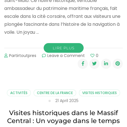
Saint-Malo. Ce navire historique, véritable
ambassadeur du patrimoine maritime français, fait
escale dans la cité corsaire, offrant aux visiteurs une
plongée fascinante dans l’histoire de la navigation à
voile. Un joyau …
LIRE PLUS
on
Partirtoutpres
Leave a Comment
0
Le
Belem
à
Saint-
Malo
:
ACTIVITÉS
CENTRE DE LA FRANCE
VISITES HISTORIQUES
Un
21 April 2025
voyage
dans
Visites historiques dans le Massif
le
Central : Un voyage dans le temps
temps
maritime